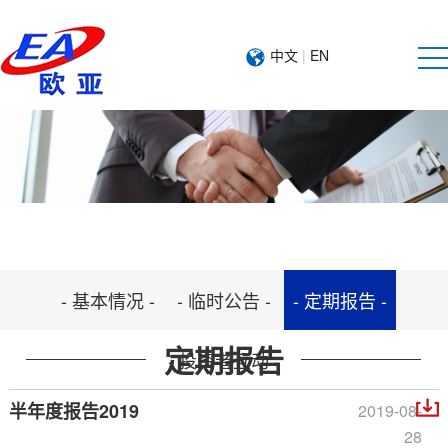
中文
|
EN
- 基本情况 -
- 临时公告 -
- 定期报告 -
定期报告
- 投资者互动 -
半年度报告2019
2019-08-
28